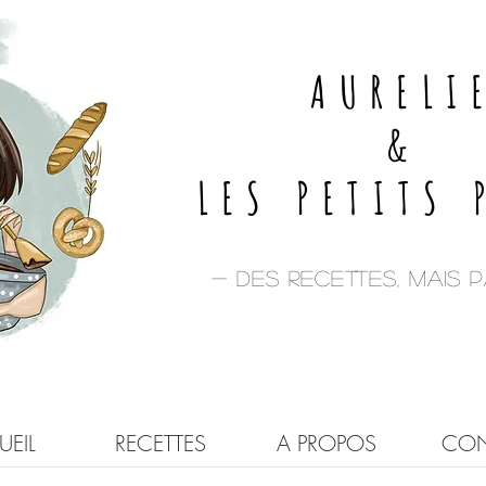
AURELI
&
LES PETITS 
- Des recettes, mais pa
EIL
RECETTES
A PROPOS
CON