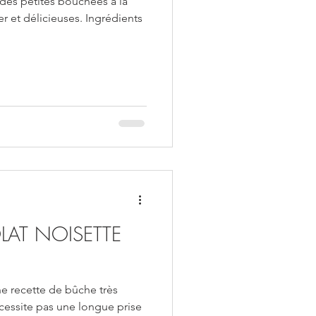
 des petites bouchées à la
ser et délicieuses. Ingrédients
AT NOISETTE
une recette de bûche très
écessite pas une longue prise