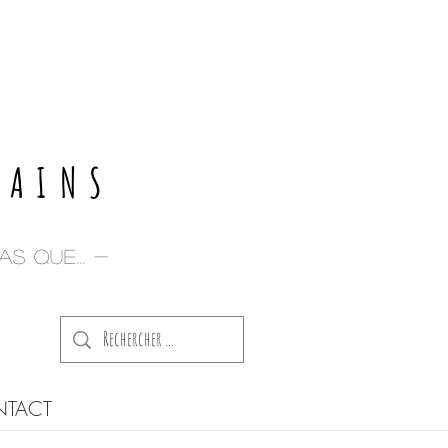
E
PAINS
s que... -
TACT