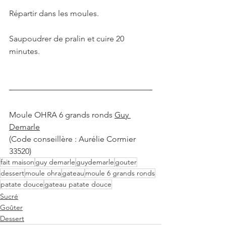
Répartir dans les moules.
Saupoudrer de pralin et cuire 20 
minutes.
Moule OHRA 6 grands ronds 
Guy 
Demarle
(Code conseillère : Aurélie Cormier 
33520)
fait maison
guy demarle
guydemarle
gouter
dessert
moule ohra
gateau
moule 6 grands ronds
patate douce
gateau patate douce
Sucré
Goûter
Dessert