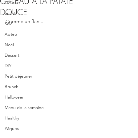
GATEAU A LA PATATE
Goûter
DOUCE
Sucré
Comme un flan...
Salé
Apéro
Noël
Dessert
DIY
Petit déjeuner
Brunch
Halloween
Menu de la semaine
Healthy
Pâques