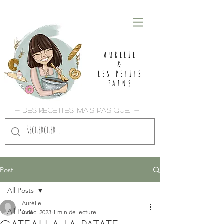
AURELIE
&
LES PETITS
PAINS
- Des recettes, mais pas que... -
Post
All Posts
Aurélie
All Posts
6 déc. 2023
1 min de lecture