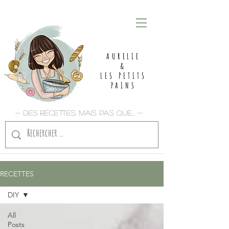
AURELIE
&
LES PETITS
PAINS
- Des recettes, mais pas que... -
RECETTES
DIY
All
Posts