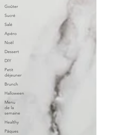
Goûter
Sucré
Salé
Apéro
Noël
Dessert
DIY
Petit
déjeuner
Brunch
Halloween
Menu
de la
semaine
Healthy
Pâques