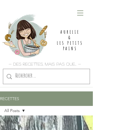
AURELIE
&
LES PETITS
PAINS
- Des recettes, mais pas que... -
RECETTES
All Posts
All Posts