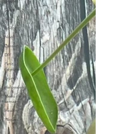
Goûter
Sucré
Salé
Apéro
Noël
Dessert
DIY
Petit
déjeuner
Brunch
Halloween
Menu de la
semaine
Healthy
Pâques