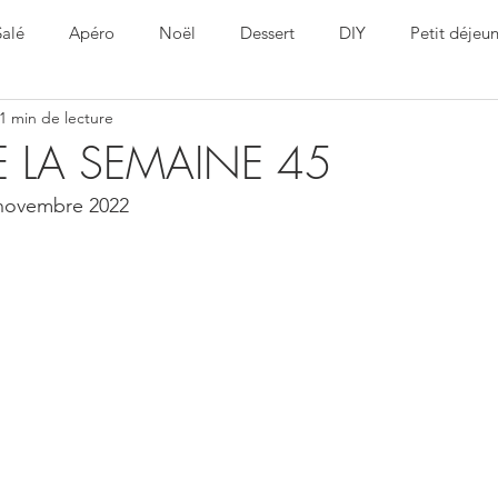
Salé
Apéro
Noël
Dessert
DIY
Petit déjeu
1 min de lecture
ine
Healthy
Pâques
 LA SEMAINE 45
 novembre 2022