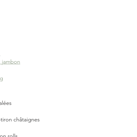
s
u jambon
ng
alées
otiron châtaignes 
on rolls