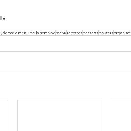
lle
ydemarle
menu de la semaine
menu
recettes
desserts
gouters
organisat