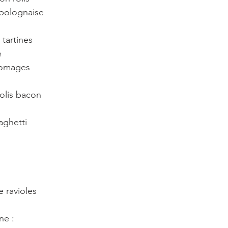
a bolognaise
 tartines
e
fromages
colis bacon
oûter : crêpes	
aghetti
e ravioles
ne : 