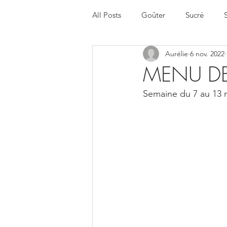
All Posts
Goûter
Sucré
Aurélie
6 nov. 2022
Halloween
Menu de la sema
MENU DE
Semaine du 7 au 13