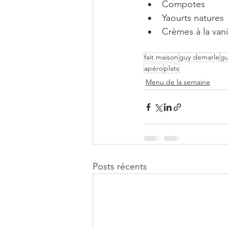
Compotes 
Yaourts natures
Crèmes à la vani
fait maison
guy demarle
gu
apéro
plats
Menu de la semaine
Posts récents