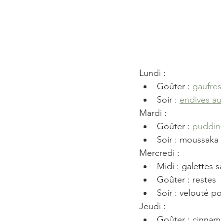
Lundi : 
Goûter : 
gaufre
Soir : 
endives a
Mardi :
Goûter : 
puddi
Soir : moussaka
Mercredi :
Midi : galettes s
Goûter : restes
Soir : velouté p
Jeudi :
Goûter : cinnam