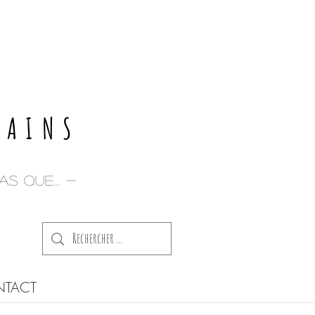
E
PAINS
s que... -
TACT