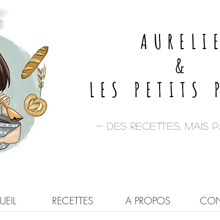
AURELI
&
LES PETITS 
- Des recettes, mais pa
EIL
RECETTES
A PROPOS
CON