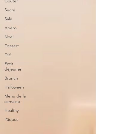
Goûter
Sucré
Salé
Apéro
Noël
Dessert
DIY
Petit
déjeuner
Brunch
Halloween
Menu de la
semaine
Healthy
Pâques