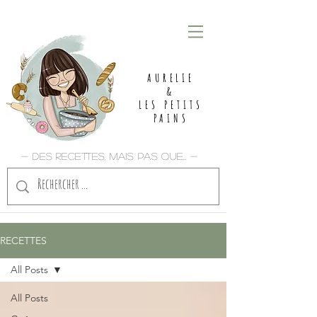
AURELIE
&
LES PETITS
PAINS
- Des recettes, mais pas que... -
RECETTES
All Posts
All Posts