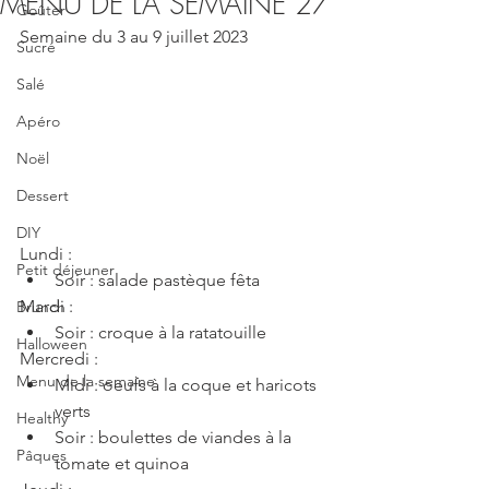
MENU DE LA SEMAINE 27
Goûter
Semaine du 3 au 9 juillet 2023
Sucré
Salé
Apéro
Noël
Dessert
DIY
Lundi : 
Petit déjeuner
Soir : salade pastèque fêta 
Mardi :
Brunch
Soir : croque à la ratatouille
Halloween
Mercredi :
Menu de la semaine
Midi : oeufs à la coque et haricots 
verts
Healthy
Soir : boulettes de viandes à la 
Pâques
tomate et quinoa