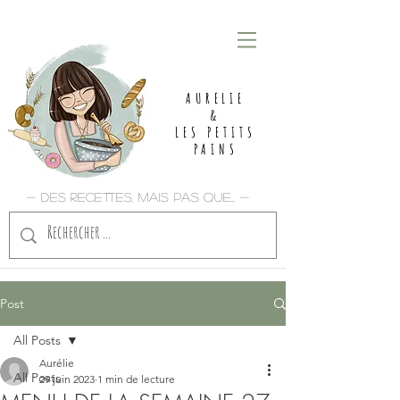
AURELIE
&
LES PETITS
PAINS
- Des recettes, mais pas que... -
Post
All Posts
Aurélie
All Posts
29 juin 2023
1 min de lecture