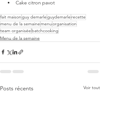
Cake citron pavot
fait maison
guy demarle
guydemarle
recette
menu de la semaine
menu
organisation
team organisée
batchcooking
Menu de la semaine
Voir tout
Posts récents