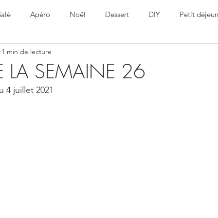
Salé
Apéro
Noël
Dessert
DIY
Petit déjeu
1 min de lecture
ine
Healthy
Pâques
 LA SEMAINE 26
 4 juillet 2021