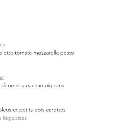
es
ablette tomate mozzarella pesto
es
la crème et aux champignons
leus et petits pois carottes
 liégeoises