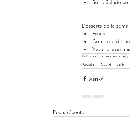
Soir : Salade c
Desserts de la semai
Fruits
Compote de p
Yaourts aromati
fait maison
guy demarle
gu
Goûter
Sucré
Salé
Posts récents