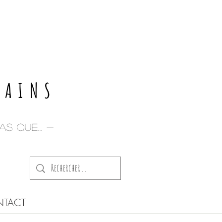
E
PAINS
s que... -
TACT