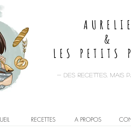
AURELI
&
LES PETITS 
- Des recettes, mais pa
EIL
RECETTES
A PROPOS
CON