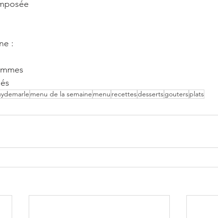
omposée
ne : 
ommes
sés
ydemarle
menu de la semaine
menu
recettes
desserts
gouters
plats