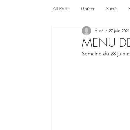
All Posts
Goûter
Sucré
Aurélie
27 juin 2021
Halloween
Menu de la sema
MENU DE
Semaine du 28 juin au