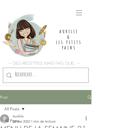
AURELIE
&
LES PETITS
PAINS
- Des recettes, mais pas que... -
Post
All Posts
Aurélie
All Posts
22 mai 2022
1 min de lecture