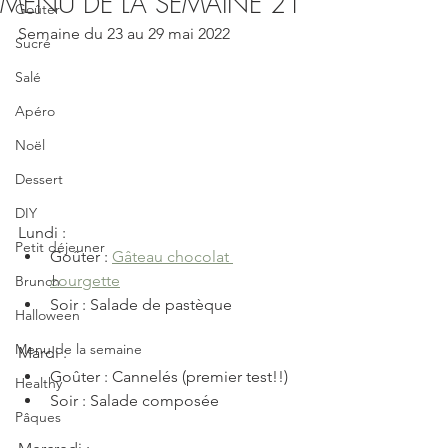
MENU DE LA SEMAINE 21
Goûter
Semaine du 23 au 29 mai 2022
Sucré
Salé
Apéro
Noël
Dessert
DIY
Lundi : 
Petit déjeuner
Goûter : 
Gâteau chocolat 
courgette
Brunch
Soir : Salade de pastèque
Halloween
Menu de la semaine
Mardi :
Goûter : Cannelés (premier test!!)
Healthy
Soir : Salade composée
Pâques