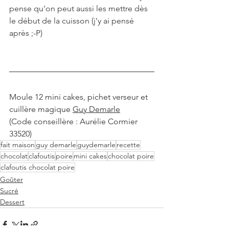
pense qu'on peut aussi les mettre dès 
le début de la cuisson (j'y ai pensé 
après ;-P)
Moule 12 mini cakes, pichet verseur et 
cuillère magique 
Guy Demarle
(Code conseillère : Aurélie Cormier 
33520)
fait maison
guy demarle
guydemarle
recette
chocolat
clafoutis
poire
mini cakes
chocolat poire
clafoutis chocolat poire
Goûter
Sucré
Dessert