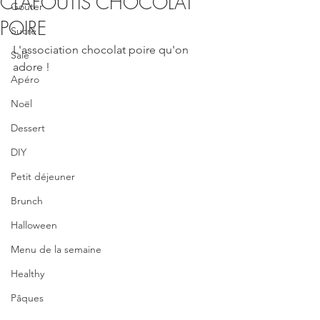
CLAFOUTIS CHOCOLAT
Goûter
POIRE
Sucré
L'association chocolat poire qu'on 
Salé
adore !
Apéro
Noël
Dessert
DIY
Petit déjeuner
Brunch
Halloween
Menu de la semaine
Healthy
Pâques