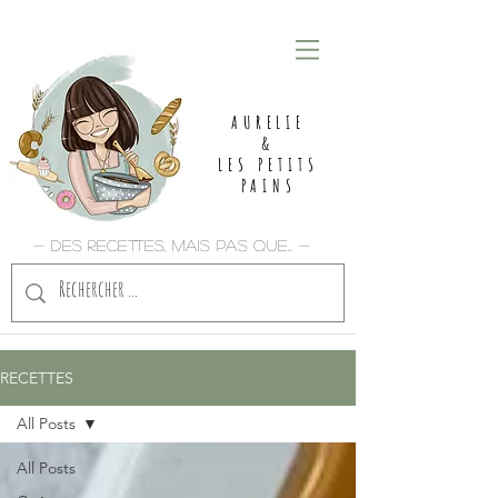
AURELIE
&
LES PETITS
PAINS
- Des recettes, mais pas que... -
RECETTES
All Posts
All Posts