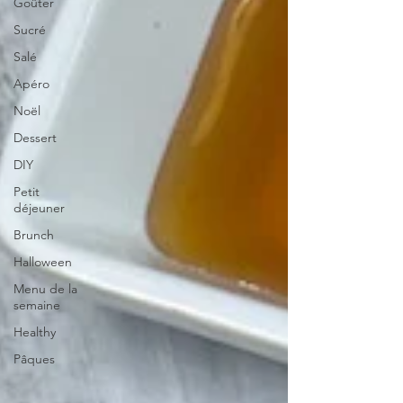
Goûter
Sucré
Salé
Apéro
Noël
Dessert
DIY
Petit
déjeuner
Brunch
Halloween
Menu de la
semaine
Healthy
Pâques