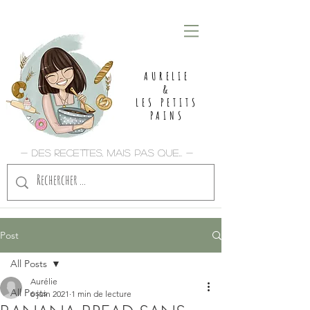
AURELIE
&
LES PETITS
PAINS
- Des recettes, mais pas que... -
Post
All Posts
Aurélie
All Posts
6 juin 2021
1 min de lecture