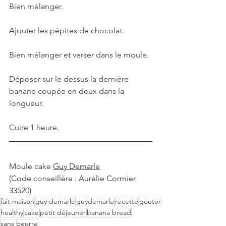
Bien mélanger.
Ajouter les pépites de chocolat.
Bien mélanger et verser dans le moule. 
Déposer sur le dessus la dernière 
banane coupée en deux dans la 
longueur.
Cuire 1 heure. 
Moule cake 
Guy Demarle
(Code conseillère : Aurélie Cormier 
33520)
fait maison
guy demarle
guydemarle
recette
gouter
healthy
cake
petit déjeuner
banana bread
sans beurre