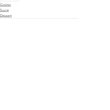
Goûter
Sucré
Dessert
Voir tout
Posts récents