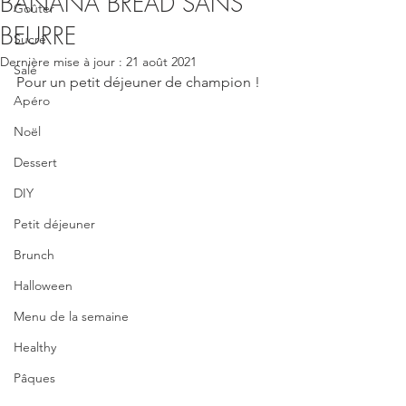
BANANA BREAD SANS
Goûter
BEURRE
Sucré
Dernière mise à jour :
21 août 2021
Salé
Pour un petit déjeuner de champion !
Apéro
Noël
Dessert
DIY
Petit déjeuner
Brunch
Halloween
Menu de la semaine
Healthy
Pâques