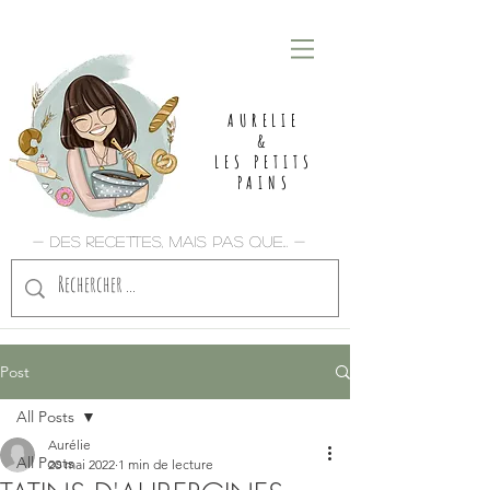
AURELIE
&
LES PETITS
PAINS
- Des recettes, mais pas que... -
Post
All Posts
Aurélie
All Posts
20 mai 2022
1 min de lecture