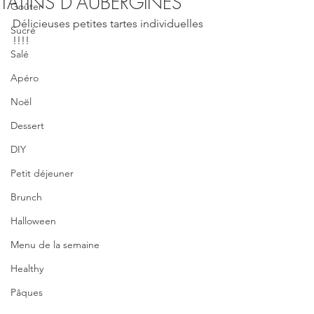
TATINS D'AUBERGINES
Goûter
Délicieuses petites tartes individuelles 
Sucré
!!!!
Salé
Apéro
Noël
Dessert
DIY
Petit déjeuner
Brunch
Halloween
Menu de la semaine
Healthy
Pâques