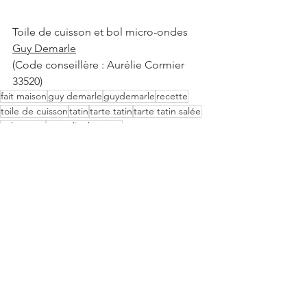
Toile de cuisson et bol micro-ondes 
Guy Demarle
(Code conseillère : Aurélie Cormier 
33520)
fait maison
guy demarle
guydemarle
recette
toile de cuisson
tatin
tarte tatin
tarte tatin salée
aubergine
tatin d'aubergine
Salé
Voir tout
Posts récents