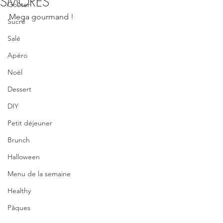
SMORES
Goûter
Mega gourmand !
Sucré
Salé
Apéro
Noël
Dessert
DIY
Petit déjeuner
Brunch
Halloween
Menu de la semaine
Healthy
Pâques