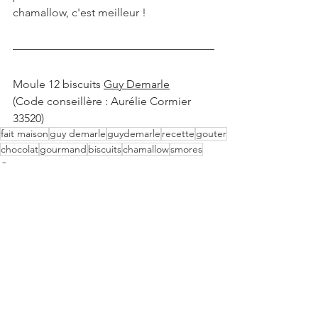
chamallow, c'est meilleur !
Moule 12 biscuits 
Guy Demarle
(Code conseillère : Aurélie Cormier 
33520)
fait maison
guy demarle
guydemarle
recette
gouter
chocolat
gourmand
biscuits
chamallow
smores
Goûter
Sucré
Noël
Voir tout
Posts récents