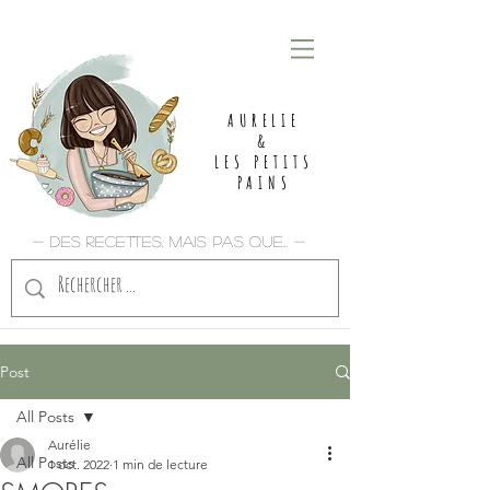
AURELIE
&
LES PETITS
PAINS
- Des recettes, mais pas que... -
Post
All Posts
Aurélie
All Posts
1 oct. 2022
1 min de lecture