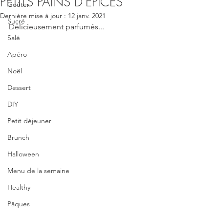
PETITS PAINS D'EPICES
Goûter
Dernière mise à jour :
12 janv. 2021
Sucré
Délicieusement parfumés...
Salé
Apéro
Noël
Dessert
DIY
Petit déjeuner
Brunch
Halloween
Menu de la semaine
Healthy
Pâques