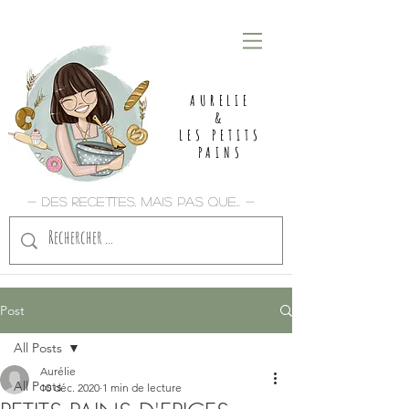
AURELIE
&
LES PETITS
PAINS
- Des recettes, mais pas que... -
Post
All Posts
Aurélie
All Posts
10 déc. 2020
1 min de lecture