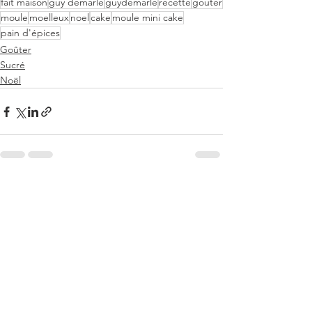
fait maison
guy demarle
guydemarle
recette
gouter
moule
moelleux
noel
cake
moule mini cake
pain d'épices
Goûter
Sucré
Noël
Voir tout
Posts récents