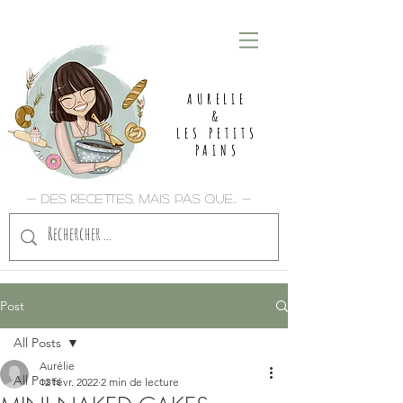
AURELIE
&
LES PETITS
PAINS
- Des recettes, mais pas que... -
Post
All Posts
Aurélie
All Posts
12 févr. 2022
2 min de lecture