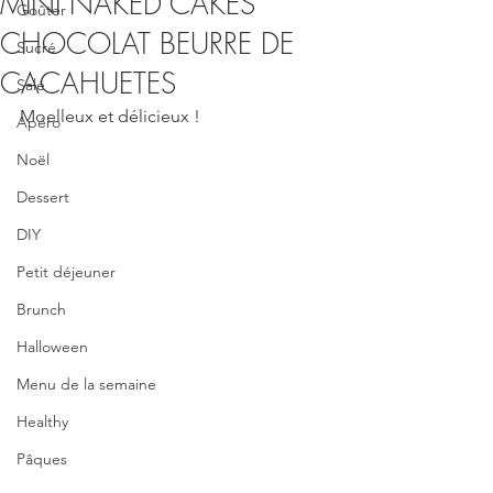
MINI NAKED CAKES
Goûter
CHOCOLAT BEURRE DE
Sucré
CACAHUETES
Salé
Moelleux et délicieux !
Apéro
Noël
Dessert
DIY
Petit déjeuner
Brunch
Halloween
Menu de la semaine
Healthy
Pâques