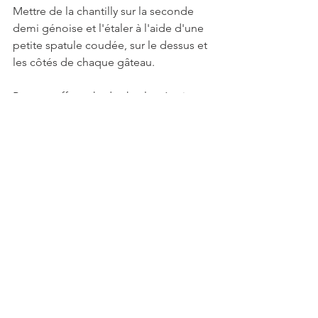
Mettre de la chantilly sur la seconde 
demi génoise et l'étaler à l'aide d'une 
petite spatule coudée, sur le dessus et 
les côtés de chaque gâteau. 
Pour un effet naked cake, la génoise 
doit être visible au travers de la 
chantilly.
Pour la déco, pocher de la chantilly et 
de la ganache sur le dessus. 
Déguster bien frais. 
Moule 6 grands ronds et petite spatule 