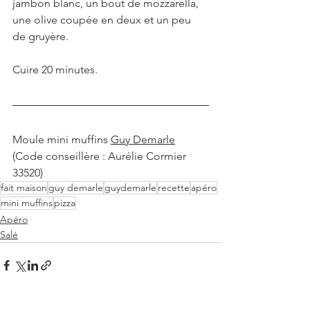
jambon blanc, un bout de mozzarella, 
une olive coupée en deux et un peu 
de gruyère.
Cuire 20 minutes.
Moule mini muffins 
Guy Demarle
(Code conseillère : Aurélie Cormier 
33520)
fait maison
guy demarle
guydemarle
recette
apéro
mini muffins
pizza
Apéro
Salé