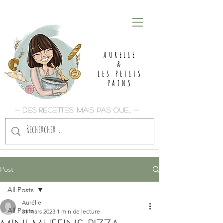
AURELIE
&
LES PETITS
PAINS
- Des recettes, mais pas que... -
Post
All Posts
Aurélie
All Posts
31 mars 2023
1 min de lecture