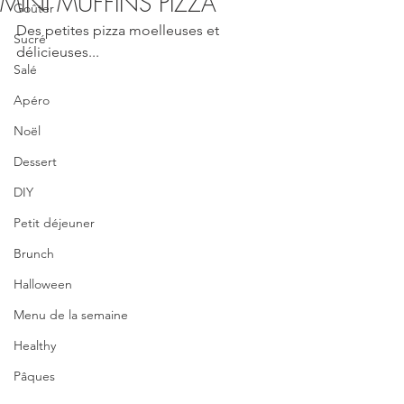
MINI MUFFINS PIZZA
Goûter
Des petites pizza moelleuses et 
Sucré
délicieuses... 
Salé
Apéro
Noël
Dessert
DIY
Petit déjeuner
Brunch
Halloween
Menu de la semaine
Healthy
Pâques