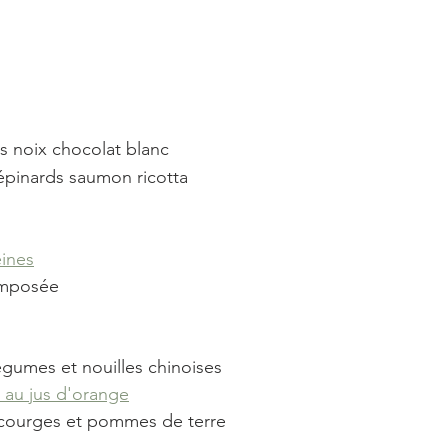
s noix chocolat blanc
 épinards saumon ricotta
ines
omposée
égumes et nouilles chinoises
 au jus d'orange
e courges et pommes de terre