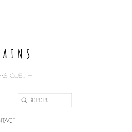
E
PAINS
s que... -
TACT