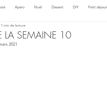
Salé
Apéro
Noël
Dessert
DIY
Petit déjeu
1 min de lecture
ine
Healthy
Pâques
 LA SEMAINE 10
mars 2021