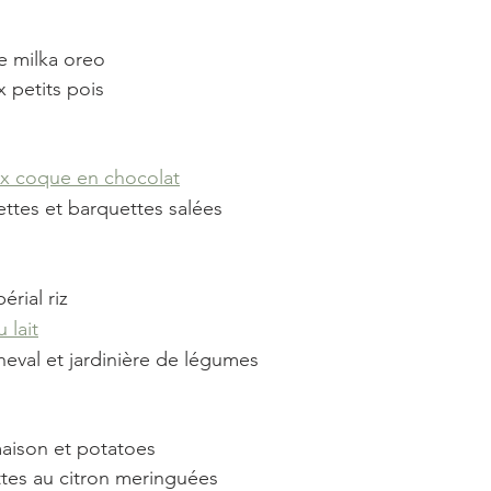
e milka oreo
x petits pois
x coque en chocolat
lettes et barquettes salées
érial riz
 lait
cheval et jardinière de légumes
maison et potatoes
ttes au citron meringuées