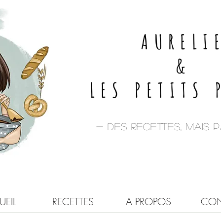
AURELI
&
LES PETITS 
- Des recettes, mais pa
EIL
RECETTES
A PROPOS
CON