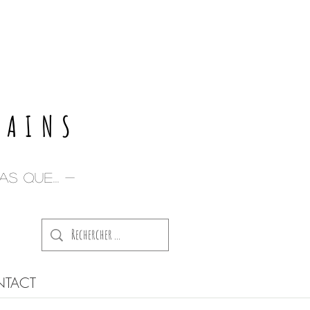
E
PAINS
s que... -
TACT