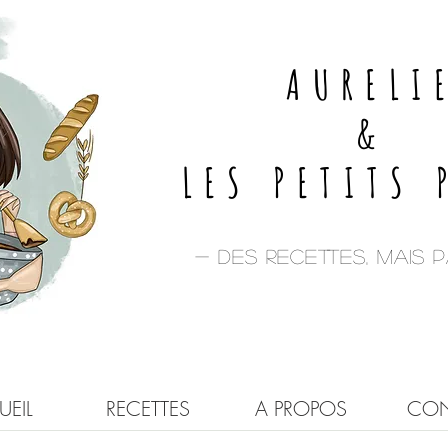
AURELI
&
LES PETITS 
- Des recettes, mais pa
EIL
RECETTES
A PROPOS
CON