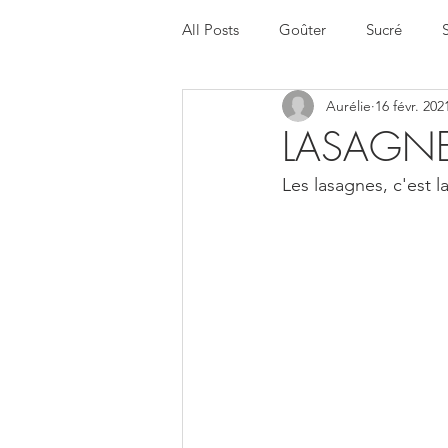
All Posts
Goûter
Sucré
Aurélie
16 févr. 202
Halloween
Menu de la sema
LASAGNE
Les lasagnes, c'est la