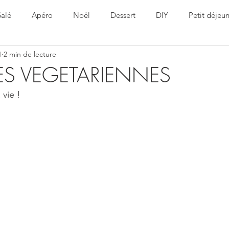
Salé
Apéro
Noël
Dessert
DIY
Petit déjeu
1
2 min de lecture
ine
Healthy
Pâques
S VEGETARIENNES
 vie ! 