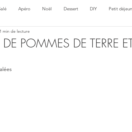
Salé
Apéro
Noël
Dessert
DIY
Petit déjeu
1 min de lecture
ine
Healthy
Pâques
DE POMMES DE TERRE ET
alées