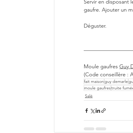
Servir en disposant 
gaufre. Ajouter un m
Déguster.
Moule gaufres 
Guy 
(Code conseillère : 
fait maison
guy demarle
gu
moule gaufres
truite fumé
Salé