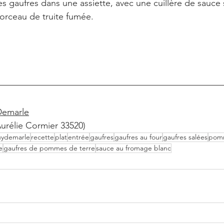
les gaufres dans une assiette, avec une cuillère de sauce
orceau de truite fumée. 
Demarle
Aurélie Cormier 33520)
ydemarle
recette
plat
entrée
gaufres
gaufres au four
gaufres salées
pomm
e
gaufres de pommes de terre
sauce au fromage blanc