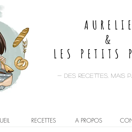
AURELI
&
LES PETITS 
- Des recettes, mais pa
EIL
RECETTES
A PROPOS
CON