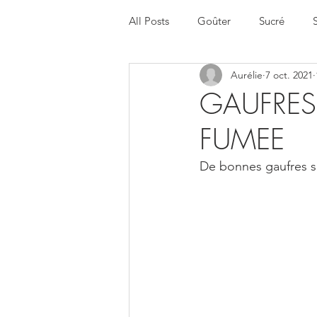
All Posts
Goûter
Sucré
Aurélie
7 oct. 2021
Halloween
Menu de la sema
GAUFRES 
FUMEE
De bonnes gaufres s