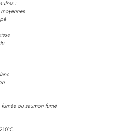
aufres :
e moyennes
âpé
aisse
du
lanc
ron
ite fumée ou saumon fumé
 210ºC. 