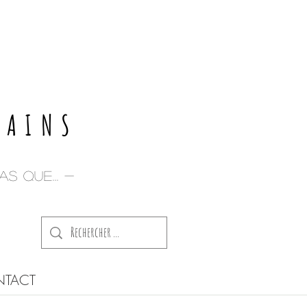
E
PAINS
s que... -
TACT