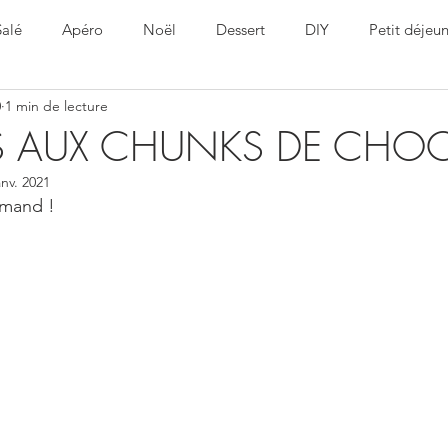
Salé
Apéro
Noël
Dessert
DIY
Petit déjeu
0
1 min de lecture
ine
Healthy
Pâques
 AUX CHUNKS DE CHOC
anv. 2021
rmand !