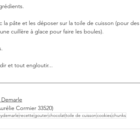
grédients. 
 la pâte et les déposer sur la toile de cuisson (pour des
une cuillère à glace pour faire les boules). 
. 
dir et tout engloutir...
 Demarle
Aurélie Cormier 33520)
ydemarle
recette
gouter
chocolat
toile de cuisson
cookies
chunks