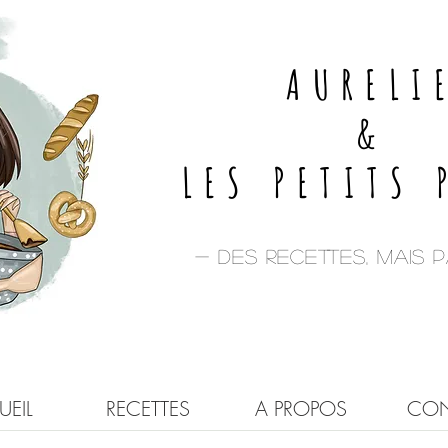
AURELI
&
LES PETITS 
- Des recettes, mais pa
EIL
RECETTES
A PROPOS
CON