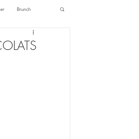
ner
Brunch
OLATS