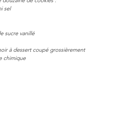
 douzaine de cookies : 
i sel
e sucre vanillé
noir à dessert coupé grossièrement 
re chimique