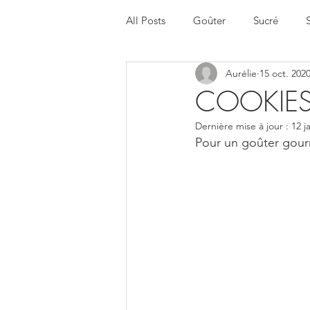
All Posts
Goûter
Sucré
Aurélie
15 oct. 202
Halloween
Menu de la sema
COOKIES
Dernière mise à jour :
12 j
Pour un goûter gou