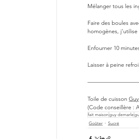
Mélanger tous les in
Faire des boules avec
homogènes, j’utilise 
Enfourner 10 minutes
Laisser à peine refroi
Toile de cuisson 
Guy
(Code conseillère : 
fait maison
guy demarle
gu
Goûter
Sucré