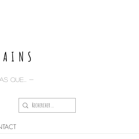
E
PAINS
s que... -
TACT