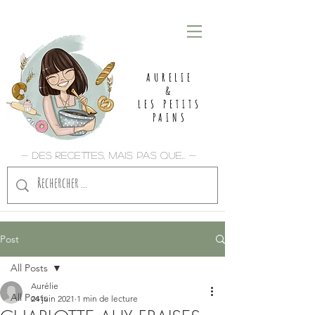
AURELIE
&
LES PETITS
PAINS
- Des recettes, mais pas que... -
Post
All Posts
Aurélie
All Posts
24 juin 2021
1 min de lecture