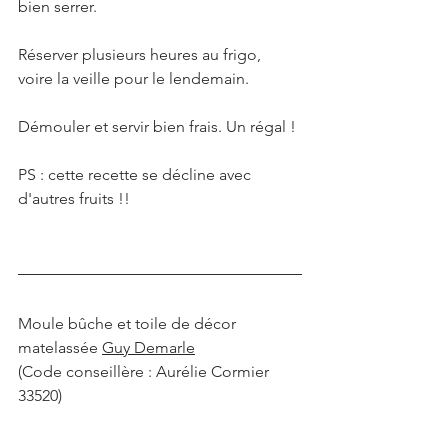
bien serrer.
Réserver plusieurs heures au frigo, 
voire la veille pour le lendemain.
Démouler et servir bien frais. Un régal !
PS : cette recette se décline avec 
d'autres fruits !!
Moule bûche et toile de décor 
matelassée 
Guy Demarle
(Code conseillère : Aurélie Cormier 
33520)
fait maison
guy demarle
guydemarle
recette
buche
fraises
charlotte
charlotte aux fraises
dessert d'été