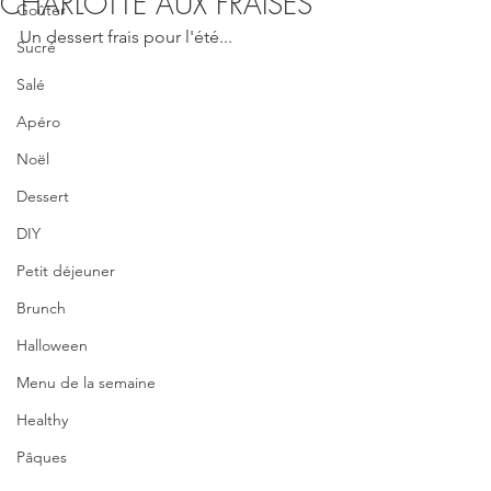
CHARLOTTE AUX FRAISES
Goûter
Un dessert frais pour l'été...
Sucré
Salé
Apéro
Noël
Dessert
DIY
Petit déjeuner
Brunch
Halloween
Menu de la semaine
Healthy
Pâques