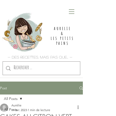
AURELIE
&
LES PETITS
PAINS
- Des recettes, mais pas que... -
Post
All Posts
Aurélie
All Posts
11 avr. 2023
1 min de lecture