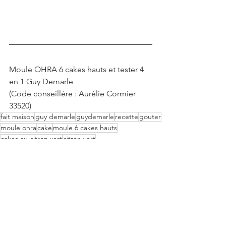
Moule OHRA 6 cakes hauts et tester 4 
en 1 
Guy Demarle
(Code conseillère : Aurélie Cormier 
33520)
fait maison
guy demarle
guydemarle
recette
gouter
moule ohra
cake
moule 6 cakes hauts
cakes au citron vert
citron vert
Sucré
Goûter
Dessert