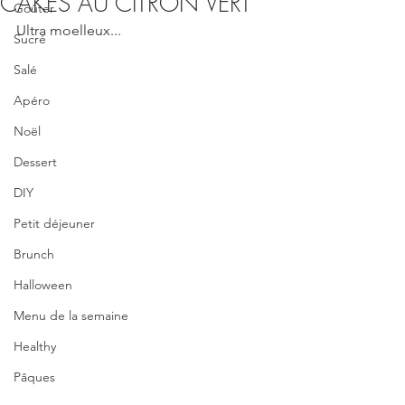
CAKES AU CITRON VERT
Goûter
Ultra moelleux...
Sucré
Salé
Apéro
Noël
Dessert
DIY
Petit déjeuner
Brunch
Halloween
Menu de la semaine
Healthy
Pâques