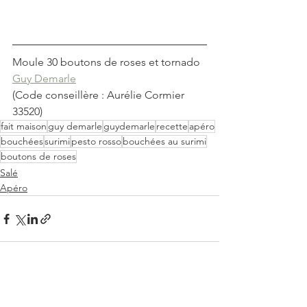
Moule 30 boutons de roses et tornado 
Guy Demarle
(Code conseillère : Aurélie Cormier 
33520)
fait maison
guy demarle
guydemarle
recette
apéro
bouchées
surimi
pesto rosso
bouchées au surimi
boutons de roses
Salé
Apéro
Voir tout
Posts récents