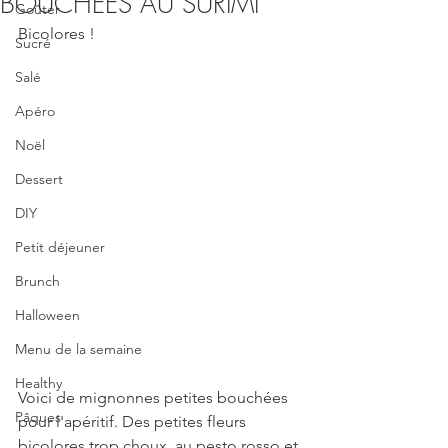
BOUCHEES AU SURIMI
Goûter
Bicolores !
Sucré
Salé
Apéro
Noël
Dessert
DIY
Petit déjeuner
Brunch
Halloween
Menu de la semaine
Healthy
Voici de mignonnes petites bouchées 
Pâques
pour l'apéritif. Des petites fleurs 
bicolores trop choux, au pesto rosso et 