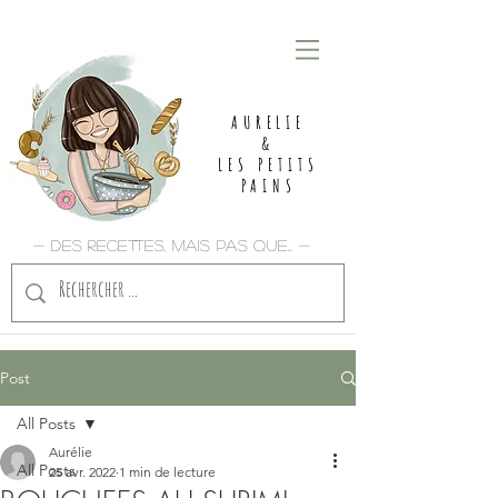
AURELIE
&
LES PETITS
PAINS
- Des recettes, mais pas que... -
Post
All Posts
Aurélie
All Posts
25 avr. 2022
1 min de lecture