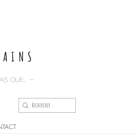
E
PAINS
s que... -
TACT