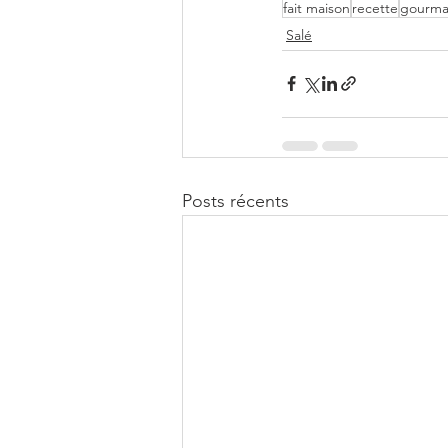
fait maison
recette
gourm
Salé
Posts récents