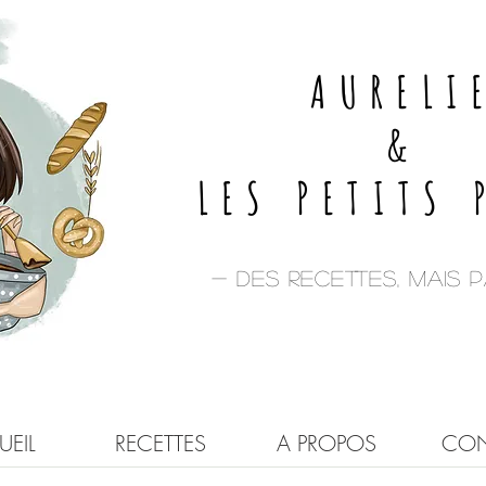
AURELI
&
LES PETITS 
- Des recettes, mais pa
EIL
RECETTES
A PROPOS
CON