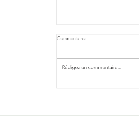
Commentaires
Rédigez un commentaire...
OURSONS SALES THON
PETITS POIS
© 2023 by APPETIZING AD