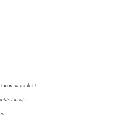
tacos au poulet !
etits tacos) :
ue