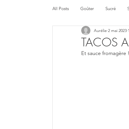
All Posts
Goûter
Sucré
Aurélie
2 mai 2023
Halloween
Menu de la sema
TACOS A
Et sauce fromagère 