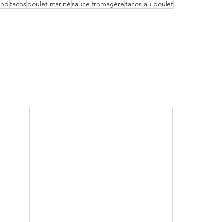
and
tacos
poulet mariné
sauce fromagère
tacos au poulet