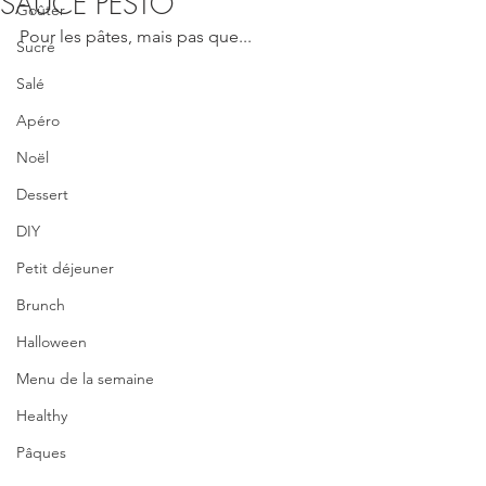
SAUCE PESTO
Goûter
Pour les pâtes, mais pas que... 
Sucré
Salé
Apéro
Noël
Dessert
DIY
Petit déjeuner
Brunch
Halloween
Menu de la semaine
Healthy
Pâques