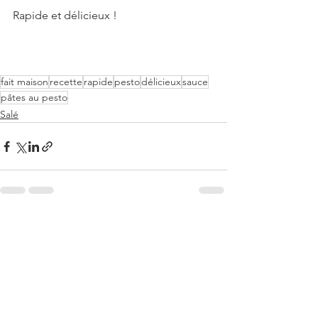
Rapide et délicieux !
fait maison
recette
rapide
pesto
délicieux
sauce
pâtes au pesto
Salé
Voir tout
Posts récents