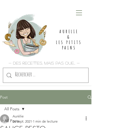
AURELIE
&
LES PETITS
PAINS
- Des recettes, mais pas que... -
Post
All Posts
Aurélie
All Posts
26 sept. 2021
1 min de lecture