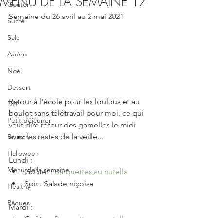
MENU DE LA SEMAINE 17
Goûter
Semaine du 26 avril au 2 mai 2021
Sucré
Salé
Apéro
Noël
Dessert
Retour à l'école pour les loulous et au 
DIY
boulot sans télétravail pour moi, ce qui 
Petit déjeuner
veut dire retour des gamelles le midi 
avec les restes de la veille...
Brunch
Halloween
Lundi : 
Menu de la semaine
Goûter : 
Barquettes au nutella
Soir : Salade niçoise
Healthy
Pâques
Mardi :