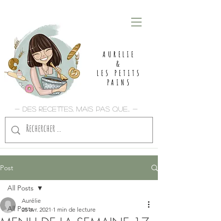
AURELIE
&
LES PETITS
PAINS
- Des recettes, mais pas que... -
Post
All Posts
Aurélie
All Posts
25 avr. 2021
1 min de lecture