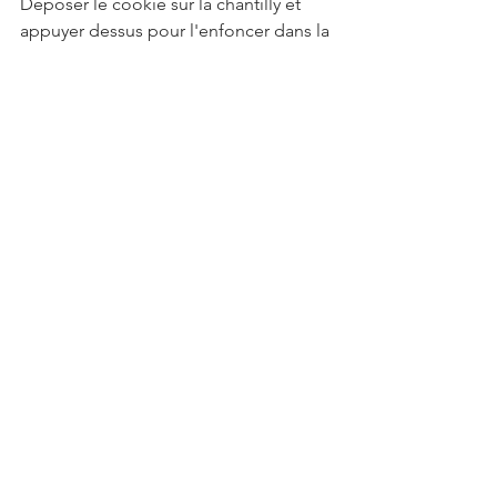
Déposer le cookie sur la chantilly et 
appuyer dessus pour l'enfoncer dans la 
chantilly. Attention à ne pas le casser.
Réserver plusieurs heures au 
congélateur. 
Le jour J, sortir le gâteau du 
congélateur, et le démouler 
immédiatement. 
Le laisser décongeler tranquillement 
au frigo au moins 4h avant de le 
déguster. 
Moule rond et toile décor pois, petite 