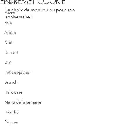
ENTREMET COOKIE
Goûter
Le choix de mon loulou pour son 
Sucré
anniversaire !
Salé
Apéro
Noël
Dessert
DIY
Petit déjeuner
Brunch
Halloween
Menu de la semaine
Healthy
Pâques