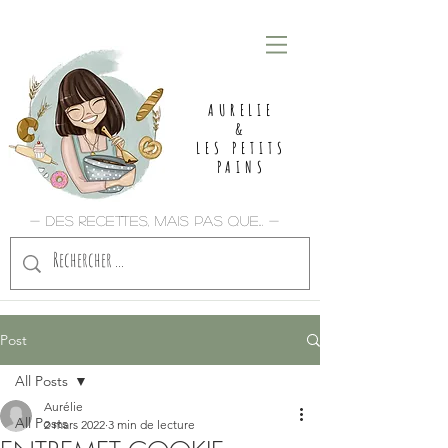
AURELIE
&
LES PETITS
PAINS
- Des recettes, mais pas que... -
Post
All Posts
Aurélie
All Posts
2 mars 2022
3 min de lecture