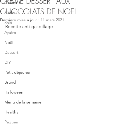
CREME DESSERT AUX
Goûter
CHOCOLATS DE NOEL
Sucré
Dernière mise à jour :
11 mars 2021
Salé
Recette anti-gaspillage !
Apéro
Noël
Dessert
DIY
Petit déjeuner
Brunch
Halloween
Menu de la semaine
Healthy
Pâques