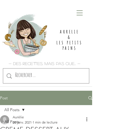
AURELIE
&
LES PETITS
PAINS
- Des recettes, mais pas que... -
Post
All Posts
Aurélie
All Posts
20 janv. 2021
1 min de lecture