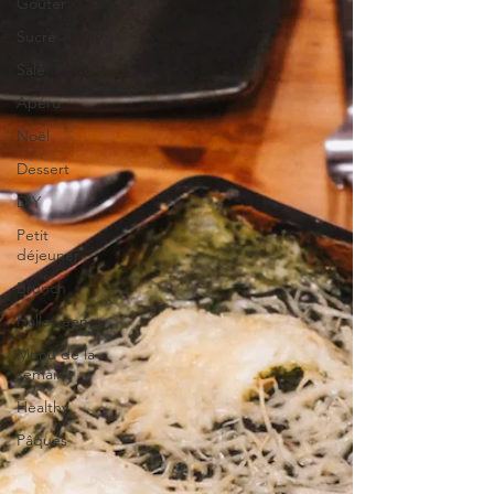
Goûter
Sucré
Salé
Apéro
Noël
Dessert
DIY
Petit
déjeuner
Brunch
Halloween
Menu de la
semaine
Healthy
Pâques