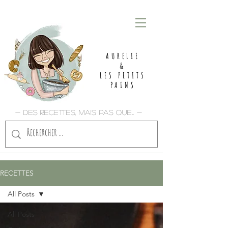
AURELIE
&
LES PETITS
PAINS
- Des recettes, mais pas que... -
RECETTES
All Posts
All Posts