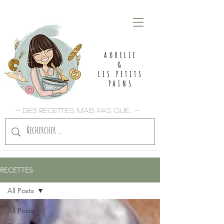
AURELIE
&
LES PETITS
PAINS
- Des recettes, mais pas que... -
RECETTES
All Posts
All Posts