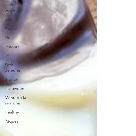
Goûter
Sucré
Salé
Apéro
Noël
Dessert
DIY
Petit
déjeuner
Brunch
Halloween
Menu de la
semaine
Healthy
Pâques