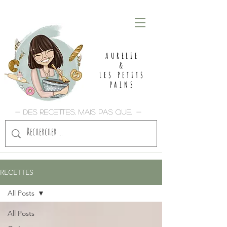
AURELIE
&
LES PETITS
PAINS
- Des recettes, mais pas que... -
RECETTES
All Posts
All Posts