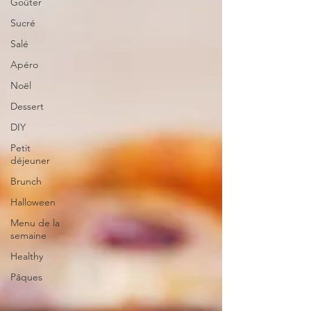
Goûter
Sucré
Salé
Apéro
Noël
Dessert
DIY
Petit
déjeuner
Brunch
Halloween
Menu de la
semaine
Healthy
Pâques