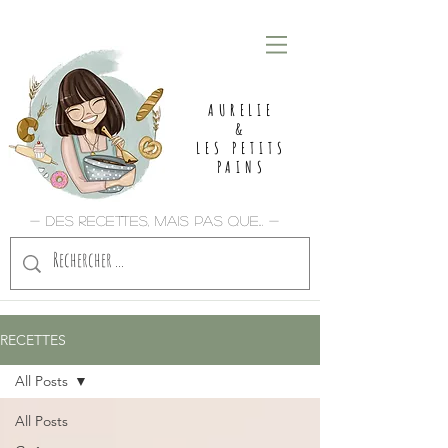
AURELIE
&
LES PETITS
PAINS
- Des recettes, mais pas que... -
RECETTES
All Posts
All Posts