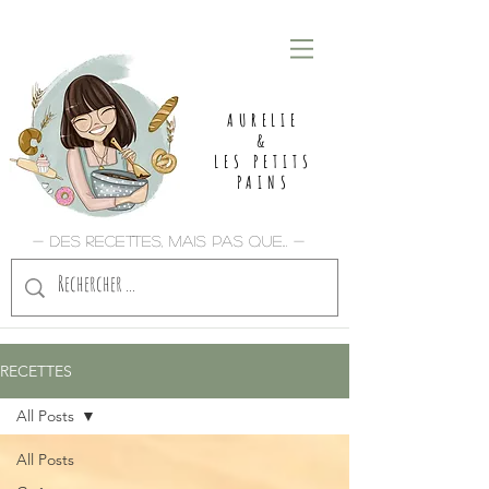
AURELIE
&
LES PETITS
PAINS
- Des recettes, mais pas que... -
RECETTES
All Posts
All Posts