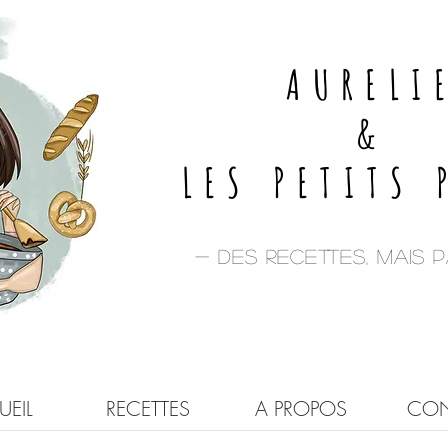
AURELI
&
LES PETITS 
- Des recettes, mais pa
EIL
RECETTES
A PROPOS
CON