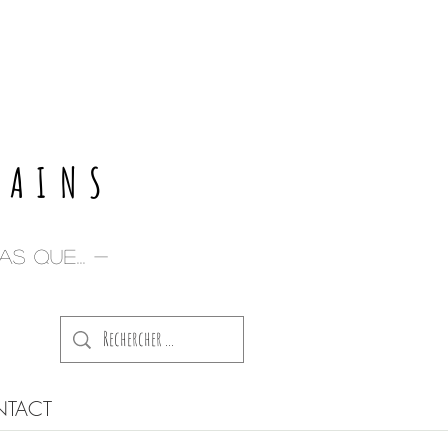
E
PAINS
s que... -
TACT